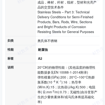
成品，棒材，杆材，线材，型材和光亮产
品的交货技术条件
Stainless Steels – Part 3: Technical
Delivery Conditions for Semi-Finished
Products, Bars, Rods, Wire, Sections
and Bright Products of Corrosion
Resisting Steels for General Purposes
归类
奥氏体不锈钢
性能
耐腐蚀
标签
A2
说明
20°C时的物理性能：(其他温度的物理性
能数据参见EN 10088-1-2014附录)
弹性模量(GPa):200；20°C~100°C热膨
-6
-1
胀系数(10
K
):16 ；热导率
(W/m.K):15；比热容(J/kg.K):500；电阻
2
率( Ω.mm
/m):0.73；无磁性(由冷变形产
生的少量铁素体和/或马氏体将提高磁化
率)