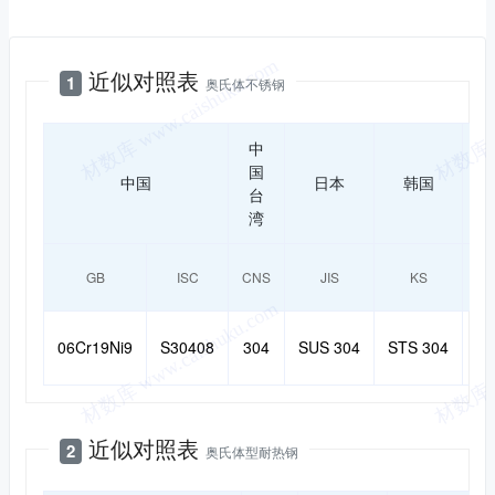
近似对照
近似对照表
1
奥氏体不锈钢
中
国
中国
日本
韩国
台
湾
GB
ISC
CNS
JIS
KS
AS
06Cr19Ni9
S30408
304
SUS 304
STS 304
3
近似对照表
2
奥氏体型耐热钢