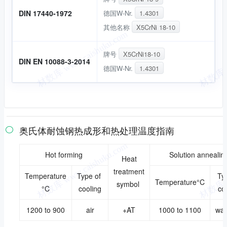
德国W-Nr.
1.4301
DIN 17440-1972
其他名称
X5CrNi 18-10
牌号
X5CrNi18-10
DIN EN 10088-3-2014
德国W-Nr.
1.4301
奥氏体耐蚀钢热成形和热处理温度指南

Hot forming
Solution annealin
Heat
treatment
Temperature
Type of
Ty
Temperature°C
symbol
°C
cooling
co
1200 to 900
air
+AT
1000 to 1100
wat