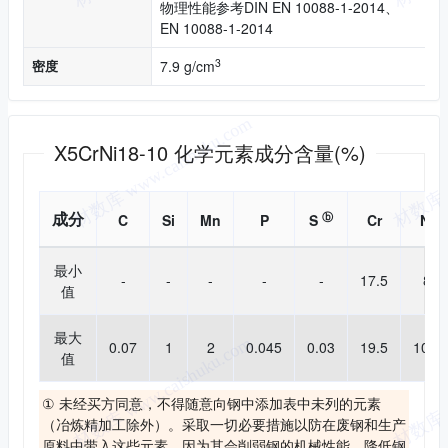
物理性能参考DIN EN 10088-1-2014、
EN 10088-1-2014
3
密度
7.9 g/cm
化学成分
X5CrNi18-10 化学元素成分含量(%)
成分
ⓑ
C
Si
Mn
P
S
Cr
Ni
最小
-
-
-
-
-
17.5
8
值
最大
0.07
1
2
0.045
0.03
19.5
10.5
值
① 未经买方同意，不得随意向钢中添加表中未列的元素
（冶炼精加工除外）。采取一切必要措施以防在废钢和生产
原料中带入这些元素，因为其会削弱钢的机械性能，降低钢