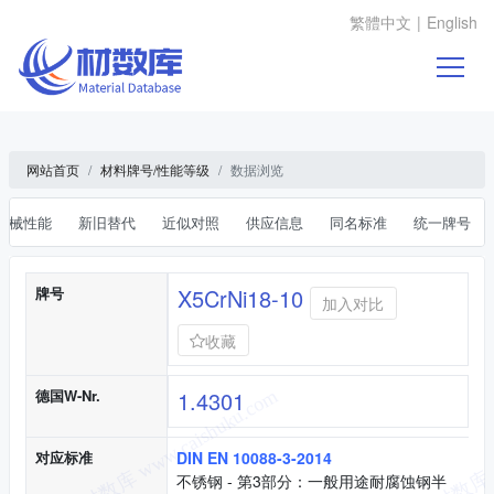
繁體中文
|
English
网站首页
材料牌号/性能等级
数据浏览
机械性能
新旧替代
近似对照
供应信息
同名标准
统一牌号
基本信息
牌号
X5CrNi18-10
加入对比
收藏
德国W-Nr.
1.4301
对应标准
DIN EN 10088-3-2014
不锈钢 - 第3部分：一般用途耐腐蚀钢半