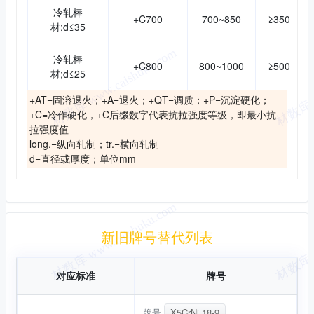
冷轧棒
+C700
700~850
≥350
材;d≤35
冷轧棒
+C800
800~1000
≥500
材;d≤25
+AT=固溶退火；+A=退火；+QT=调质；+P=沉淀硬化；
+C=冷作硬化，+C后缀数字代表抗拉强度等级，即最小抗
拉强度值
long.=纵向轧制；tr.=横向轧制
d=直径或厚度；单位mm
新旧替代
新旧牌号替代列表
对应标准
牌号
牌号
X5CrNi 18-9