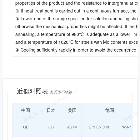
properties of the product and the resistance to intergranular c
② If heat treatment is carried out in a continuous furnace, the 
③ Lower end of the range specified for solution annealing shou
otherwise the mechanical properties might be affected. If the 
annealing, a temperature of 980℃ is adequate as a lower limit
and a temperature of 1020°C for steels with Mo contents exce
④ Cooling sufficiently rapidly in order to avoid the occurrence
近似对照
近似对照表
奥氏体不锈钢
中国
日本
美国
德国
GB
JIS
ASTM
DIN EN/DIN
W-Nr.