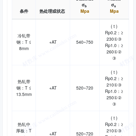
σ
σ
b
s
条件
热处理或状态
Mpa
Mpa
( t )
Rp0.2：≥
冷轧带
230①③
钢：T ≤
+AT
540~750
Rp1.0：≥
8mm
260①②
③
( t )
Rp0.2：≥
热轧带
210①③
钢：T ≤
+AT
520~720
Rp1.0：≥
13.5mm
250①②
③
( t )
热轧中
Rp0.2：≥
厚板：T
210①③
+AT
520~720