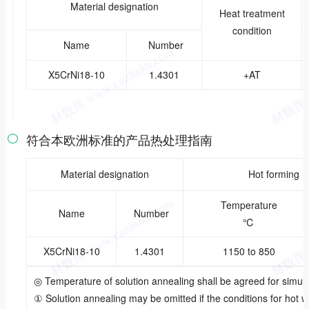
Material designation
Heat treatment
condition
Name
Number
X5CrNi18-10
1.4301
+AT
符合本欧洲标准的产品热处理指南

Material designation
Hot forming
Temperature
Name
Number
℃
X5CrNi18-10
1.4301
1150 to 850
◎ Temperature of solution annealing shall be agreed for simula
① Solution annealing may be omitted if the conditions for hot 