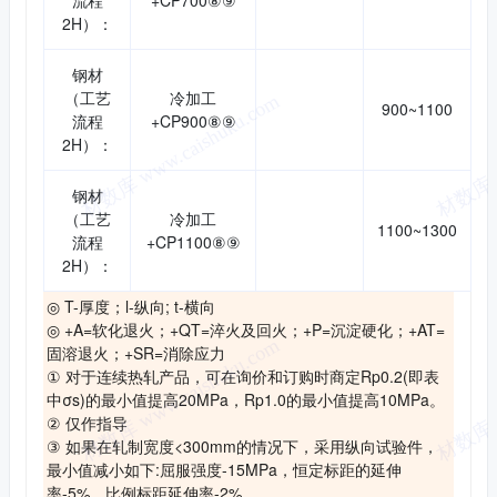
流程
+CP700⑧⑨
2H）：
钢材
（工艺
冷加工
900~1100
流程
+CP900⑧⑨
2H）：
钢材
（工艺
冷加工
1100~1300
流程
+CP1100⑧⑨
2H）：
◎ T-厚度；l-纵向; t-横向
◎ +A=软化退火；+QT=淬火及回火；+P=沉淀硬化；+AT=
固溶退火；+SR=消除应力
① 对于连续热轧产品，可在询价和订购时商定Rp0.2(即表
中σs)的最小值提高20MPa，Rp1.0的最小值提高10MPa。
② 仅作指导
③ 如果在轧制宽度<300mm的情况下，采用纵向试验件，
最小值减小如下:屈服强度-15MPa，恒定标距的延伸
率-5%，比例标距延伸率-2%。