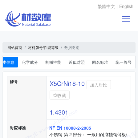
繁體中文
|
English
网站首页
材料牌号/性能等级
数据浏览
基本信息
化学成分
机械性能
近似对照
同名标准
统一牌号
基本信息
牌号
X5CrNi18-10
加入对比
收藏
1.4301
对应标准
NF EN 10088-2-2005
不锈钢-第 2 部分： 一般用耐腐蚀钢薄板/