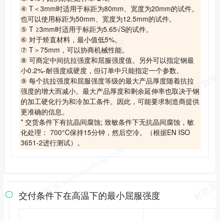
④ T＜3mm时适用于标距为80mm、宽度为20mm的试件。
也可以使用标距为50mm、宽度为12.5mm的试件。
⑤ T ≥3mm时适用于标距为5.65√S的试件。
⑥ 对于矫直材料，最小值低5%。
⑦ T＞75mm，可以协商机械性能。
⑧ 可商定中间抗拉强度和屈服强度值。另外可以指定钢最
小0.2%-耐强度或硬度，但订单中只能指定一个参数。
⑨ 每个抗拉强度和屈服强度等级的最大产品厚度随着抗拉
强度的增大而减小。最大产品厚度和剩余延伸率也取决于钢
的加工硬化行为和冷加工条件。因此，可能要求制造商提供
更准确的信息。
* 交货条件下有抗晶间腐蚀; 致敏条件下无抗晶间腐蚀，敏
化处理： 700°C保持15分钟，然后空冷。（根据EN ISO
3651-2进行测试）。
交付条件下在高温下的最小屈服强度
