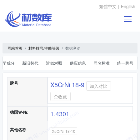
繁體中文
|
English
网站首页
材料牌号/性能等级
数据浏览
化学成分
新旧替代
近似对照
供应信息
同名标准
统一牌号
基本信息
牌号
X5CrNi 18-9
加入对比
收藏
德国W-Nr.
1.4301
其他名称
X5CrNi 18-10