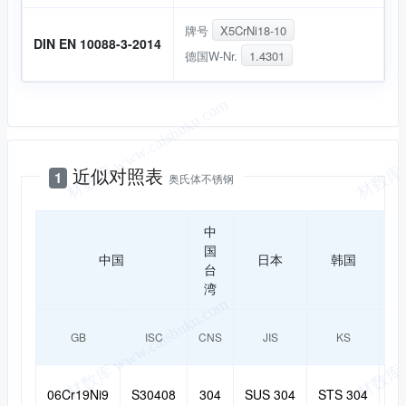
牌号
X5CrNi18-10
DIN EN 10088-3-2014
德国W-Nr.
1.4301
近似对照
近似对照表
1
奥氏体不锈钢
中
国
中国
日本
韩国
台
湾
GB
ISC
CNS
JIS
KS
AS
06Cr19Ni9
S30408
304
SUS 304
STS 304
3