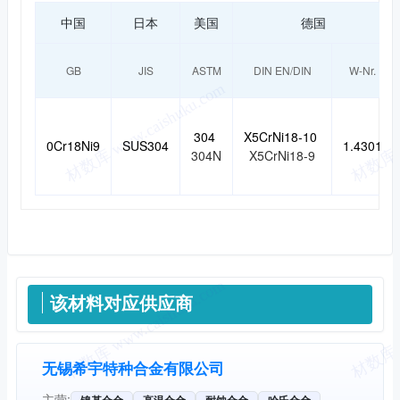
中国
日本
美国
德国
GB
JIS
ASTM
DIN EN/DIN
W-Nr.
304
X5CrNi18-10
0Cr18Ni9
SUS304
1.4301
304N
X5CrNi18-9
供应信息
该材料对应供应商
无锡希宇特种合金有限公司
主营:
镍基合金
高温合金
耐蚀合金
哈氏合金