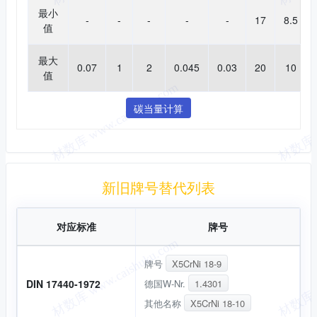
最小
-
-
-
-
-
17
8.5
值
最大
0.07
1
2
0.045
0.03
20
10
值
碳当量计算
新旧替代
新旧牌号替代列表
对应标准
牌号
牌号
X5CrNi 18-9
德国W-Nr.
1.4301
DIN 17440-1972
其他名称
X5CrNi 18-10