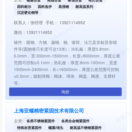
因科耐尔
因科洛伊
高强钢
耐高温系列
沉淀硬化钢等
联系人：
张经理
手机：
13921114952
微信：
13921114952
锻件：圆钢、方钢、扁钢、轴、锻筒、法兰及非标异形锻
件等(圆钢单只长度可达13米)；冷轧板：厚度0.8mm-
6.0mm，宽:300mm-1500mm，长度<8000mm，厚度公差
范围可控制±0.1mm；热轧板：厚度:8mm-100mm，宽度
1500mm-2400mm，长<16000mm，厚度公差范围可控制
±0.5mm；锻制球阀：阀体、球体、阀盖、阀座、支撑杆
等。
询价
上海亚螺精密紧固技术有限公司
主营:
各类不锈钢紧固件
各类合金钢紧固件
特殊材质紧固件
螺塞/堵头
耐高温不锈钢紧固件