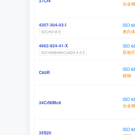
37Cr4
合金
4307-304-03-I
ISO 6
奥氏
X2CrNi18-9
4662-824-41-X
ISO 6
双相
X2CrNiMnMoCuN24-4-3-2
ISO 6
C60R
碳钢
ISO 6
34CrNiMo6
合金
ISO 6
35S20