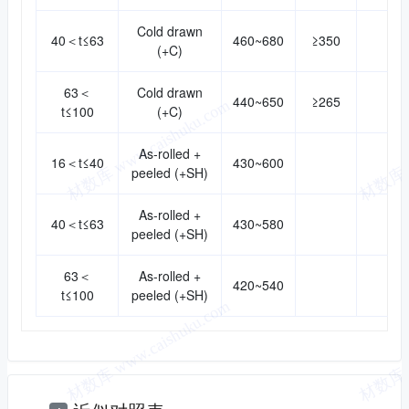
Cold drawn
40＜t≤63
460~680
≥350
(+C)
63＜
Cold drawn
440~650
≥265
t≤100
(+C)
As-rolled +
16＜t≤40
430~600
peeled (+SH)
As-rolled +
40＜t≤63
430~580
peeled (+SH)
63＜
As-rolled +
420~540
t≤100
peeled (+SH)
近似对照