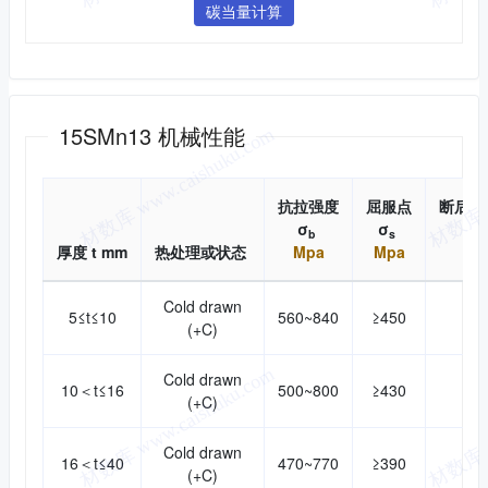
碳当量计算
机械性能
15SMn13 机械性能
抗拉强度
屈服点
断后伸
σ
σ
b
s
厚度 t mm
热处理或状态
Mpa
Mpa
Cold drawn
5≤t≤10
560~840
≥450
(+C)
Cold drawn
10＜t≤16
500~800
≥430
(+C)
Cold drawn
16＜t≤40
470~770
≥390
(+C)