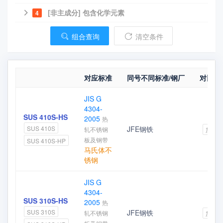
[非主成分] 包含化学元素
4
组合查询
清空条件
对应标准
同号不同标准/钢厂
对比
JIS G
4304-
SUS 410S-HS
2005
热
JFE钢铁
SUS 410S
轧不锈钢
加入
板及钢带
SUS 410S-HP
马氏体不
锈钢
JIS G
4304-
SUS 310S-HS
2005
热
JFE钢铁
SUS 310S
轧不锈钢
加入