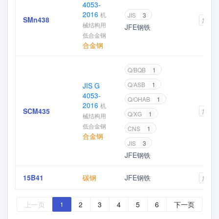
4053-
2016
机
JIS
3
SMn438
加入
械结构用
JFE钢铁
低合金钢
合金钢
Q/BQB
1
Q/ASB
1
JIS G
4053-
Q/OHAB
1
2016
机
SCM435
加入
Q/XG
1
械结构用
低合金钢
CNS
1
合金钢
JIS
3
JFE钢铁
15B41
碳钢
JFE钢铁
加入
上一页
2
3
4
5
6
下一页
1