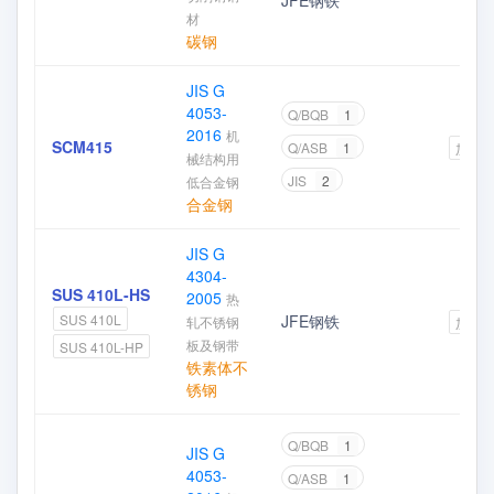
JFE钢铁
材
碳钢
JIS G
4053-
Q/BQB
1
2016
机
SCM415
Q/ASB
1
加入
械结构用
JIS
2
低合金钢
合金钢
JIS G
4304-
SUS 410L-HS
2005
热
JFE钢铁
SUS 410L
轧不锈钢
加入
板及钢带
SUS 410L-HP
铁素体不
锈钢
Q/BQB
1
JIS G
4053-
Q/ASB
1