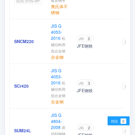
板及钢带
SUS 310S-HP
奥氏体不
锈钢
JIS G
4053-
2016
机
JIS
2
SNCM220
加入
械结构用
JFE钢铁
低合金钢
合金钢
JIS G
4053-
2016
机
JIS
3
SCr420
加入
械结构用
JFE钢铁
低合金钢
合金钢
JIS G
4804-
对比
0
2008
易
JIS
2
SUM24L
加入
切削钢钢