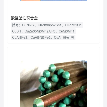
欧盟塑性铜合金
牌号：CuNi2Si、CuZn36pb2Sn1、CuZn31Si1
CuSi1、CuZn35Ni3Mn2AlPb、CuSi3Mn1
CuAl8Fe3、CuAl9Ni3Fe2、CuAl10Fe1等