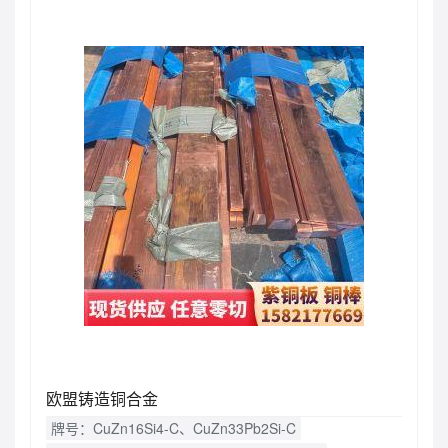
欧盟铸造铜合金
牌号：CuZn16Si4-C、CuZn33Pb2Si-C