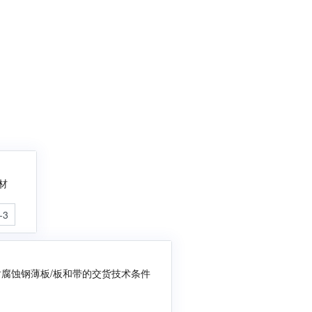
材
-3
耐腐蚀钢薄板/板和带的交货技术条件