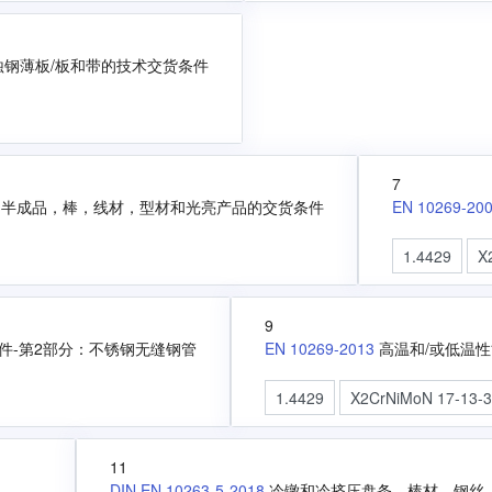
腐蚀钢薄板/板和带的技术交货条件
7
钢半成品，棒，线材，型材和光亮产品的交货条件
EN 10269-20
1.4429
X
9
件-第2部分：不锈钢无缝钢管
EN 10269-2013
高温和/或低温
1.4429
X2CrNiMoN 17-13-
11
DIN EN 10263-5-2018
冷镦和冷挤压盘条、棒材、钢丝 