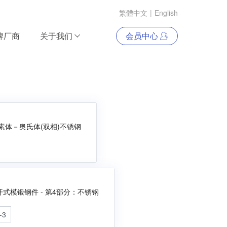
繁體中文
|
English
牌厂商
关于我们
会员中心
素体－奥氏体(双相)不锈钢
式模锻钢件 - 第4部分：不锈钢
-3