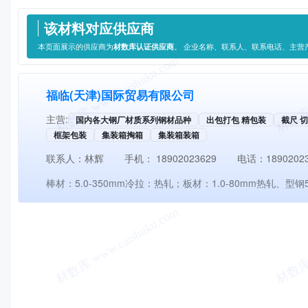
供应信息
该材料对应供应商
本页面展示的供应商为
材数库认证供应商
。 企业名称、联系人、联系电话、主营
福临(天津)国际贸易有限公司
主营:
国内各大钢厂材质系列钢材品种
出包打包 精包装
截尺 
框架包装
集装箱掏箱
集装箱装箱
联系人：
林辉
手机：
18902023629
电话：
1890202
棒材：5.0-350mm冷拉：热轧；板材：1.0-80mm热轧、型钢5