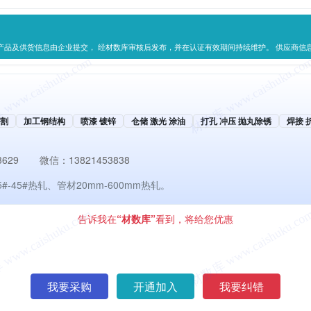
产品及供货信息由企业提交， 经材数库审核后发布，并在认证有效期间持续维护。 供应商信
切割
加工钢结构
喷漆 镀锌
仓储 激光 涂油
打孔 冲压 抛丸除锈
焊接 
3629
微信：
13821453838
#-45#热轧、管材20mm-600mm热轧。
告诉我在
“材数库”
看到，将给您优惠
我要采购
开通加入
我要纠错