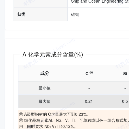
Ship and Ocean Engineering Str
归类
碳钢
化学成分
A 化学元素成分含量(%)
成分
ⓐ
C
Si
最小值
-
-
最大值
0.21
0.5
ⓐ A级型钢材的 C含量最大可到0.23%。
ⓔ 细化晶粒元素Al、Nb、V、Ti、可单独或以任一组合
用，同时要求 Nb+V+Ti≤0.12%。