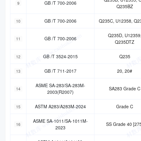
GB /T 700-2006
9
Q235BZ
GB /T 700-2006
Q235C, U12358, Q2
10
Q235D, U12359
GB /T 700-2006
11
Q235DTZ
GB /T 3524-2015
Q235
12
GB /T 711-2017
20, 20#
13
ASME SA-283/SA-283M-
SA283 Grade C
14
2003(R2007)
ASTM A283/A283M-2024
Grade C
15
ASME SA-1011/SA-1011M-
SS Grade 40 [27
16
2023