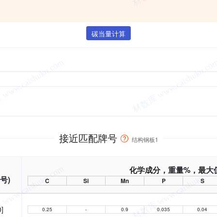
。
碳当量计算
接近匹配牌号
结构钢板1
化学成分，重量%，最大
号)
C
Si
Mn
P
S
0]
0.25
-
0.9
0.035
0.04