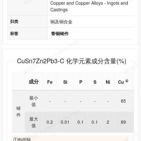
Copper and Copper Alloys - Ingots and
Castings
归类
铜及铜合金
标签
青铜铸件
化学成分
CuSn7Zn2Pb3-C 化学元素成分含量(%)
成分
①
Fe
Si
P
S
Ni
Cu
P
最小
-
-
-
-
-
85
2.
值
铸
件
最大
0.2
0.01
0.1
0.1
2
89
3.
值
①包括Ni