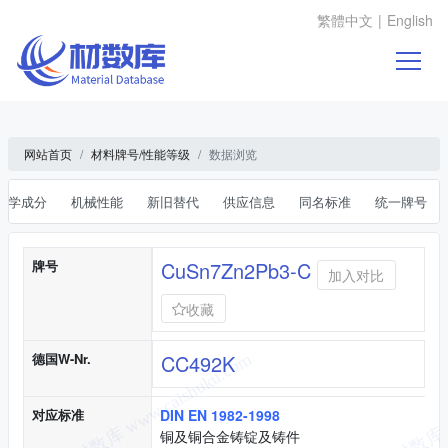
繁體中文
|
English
网站首页
材料牌号/性能等级
数据浏览
化学成分
机械性能
新旧替代
供应信息
同名标准
统一牌号
基本信息
牌号
CuSn7Zn2Pb3-C
加入对比
收藏
德国W-Nr.
CC492K
对应标准
DIN EN 1982-1998
铜及铜合金铸锭及铸件