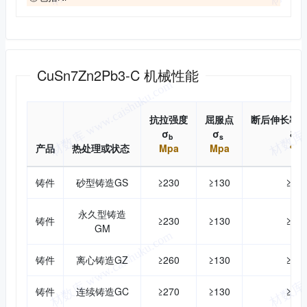
机械性能
CuSn7Zn2Pb3-C 机械性能
抗拉强度
屈服点
断后伸长率
σ
σ
δ
b
s
产品
热处理或状态
Mpa
Mpa
%
铸件
砂型铸造GS
≥230
≥130
≥14
永久型铸造
铸件
≥230
≥130
≥12
GM
铸件
离心铸造GZ
≥260
≥130
≥12
铸件
连续铸造GC
≥270
≥130
≥12