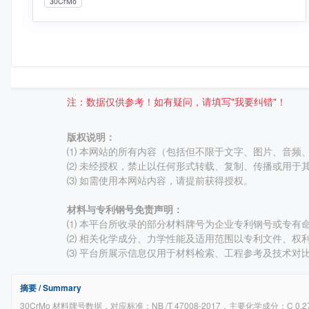
30CrMo
注：数据仅供参考！如有疑问，请填写"我要纠错"！
版权说明：
⑴ 本网站的所有内容（包括但不限于文字、图片、音频
⑵ 未经授权，禁止以任何形式转载、复制、传播或用于
⑶ 如需使用本网站内容，请提前获得授权。
材料与专利钢号免责声明：
⑴ 本平台所收录的部分材料牌号为企业专利钢号或专有命名牌
⑵ 相关化学成分、力学性能及适用范围以专利文件、权
⑶ 平台所展示信息仅用于材料检索、工程参考及技术对
摘要 / Summary
30CrMo 材料牌号数据，对应标准：NB /T 47008-2017，主要化学成分：C 0.27–