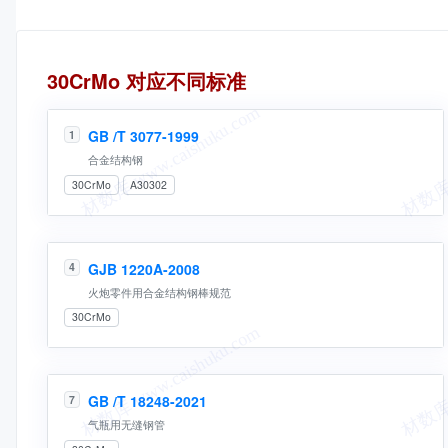
同名标准
30CrMo 对应不同标准
GB /T 3077-1999
1
合金结构钢
30CrMo
A30302
GJB 1220A-2008
4
火炮零件用合金结构钢棒规范
30CrMo
GB /T 18248-2021
7
气瓶用无缝钢管