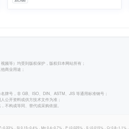
30CrMo
、视频等）均受到版权保护，版权归本网站所有；
其他商业用途；
号，非 GB、ISO、DIN、ASTM、JIS 等通用标准钢号；
利人公开资料或供方技术文件为准；
比，不构成等同、替代或采购依据。
0.33%，Si 0.15–0.4%，Mn 0.4–0.7%，P ≤0.025%，S ≤0.015%，Cr 