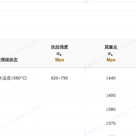
抗拉强度
屈服点
σ
σ
b
s
处理或状态
Mpa
Mpa
火温度≥580°C)
620~790
≥440
≥400
≥380
≥370