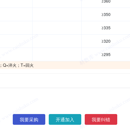
≥360
≥350
≥335
≥320
≥295
；Q=淬火；T=回火
我要采购
开通加入
我要纠错