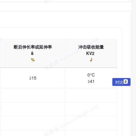
断后伸长率或延伸率
冲击吸收能量
δ
KV2
%
J
0°C
≥15
≥41
对比
0