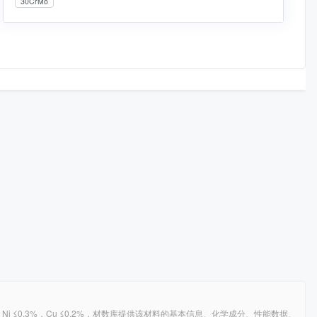
30CrMo
0.8–1.1%，Ni ≤0.3%，Cu ≤0.2%，材数库提供该材料的基本信息、化学成分、性能数据、