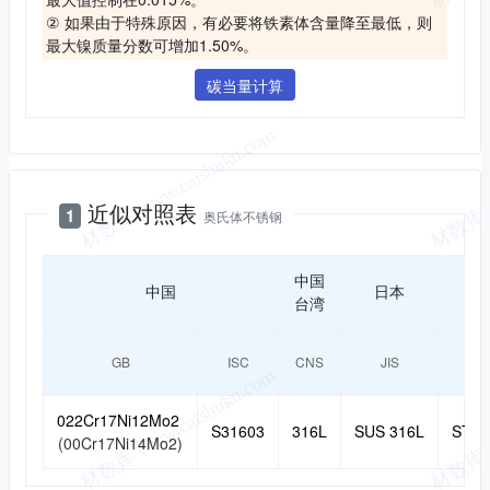
② 如果由于特殊原因，有必要将铁素体含量降至最低，则
最大镍质量分数可增加1.50%。
碳当量计算
近似对照
近似对照表
1
奥氏体不锈钢
中国
中国
日本
韩
台湾
GB
ISC
CNS
JIS
K
022Cr17Ni12Mo2
S31603
316L
SUS 316L
STS 
(00Cr17Ni14Mo2)