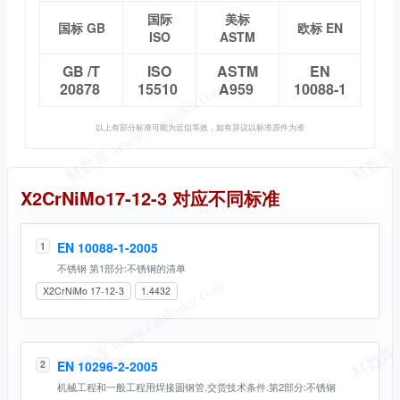
国际
美标
国标 GB
欧标 EN
ISO
ASTM
GB /T
ISO
ASTM
EN
20878
15510
A959
10088-1
以上有部分标准可能为近似等效，如有异议以标准原件为准
同名标准
X2CrNiMo17-12-3 对应不同标准
EN 10088-1-2005
1
不锈钢 第1部分:不锈钢的清单
X2CrNiMo 17-12-3
1.4432
EN 10296-2-2005
2
机械工程和一般工程用焊接圆钢管.交货技术条件.第2部分:不锈钢