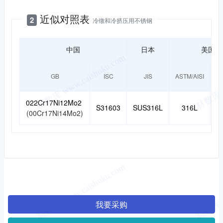
近似对照表
2
冷镦和冷挤压用不锈钢
中国
日本
美国
GB
ISC
JIS
ASTM/AISI
022Cr17Ni12Mo2
S31603
SUS316L
316L
S
(00Cr17Ni14Mo2)
我要采购