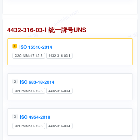
统一牌号
4432-316-03-I 统一牌号UNS
1
ISO 15510-2014
X2CrNiMo17-12-3
4432-316-03-I
ISO 683-18-2014
2
X2CrNiMo17-12-3
4432-316-03-I
ISO 4954-2018
3
X2CrNiMo17-12-3
4432-316-03-I