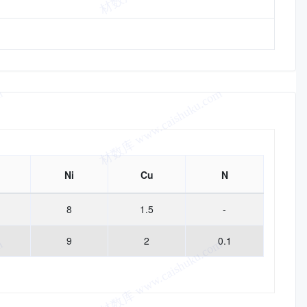
Ni
Cu
N
8
1.5
-
9
2
0.1