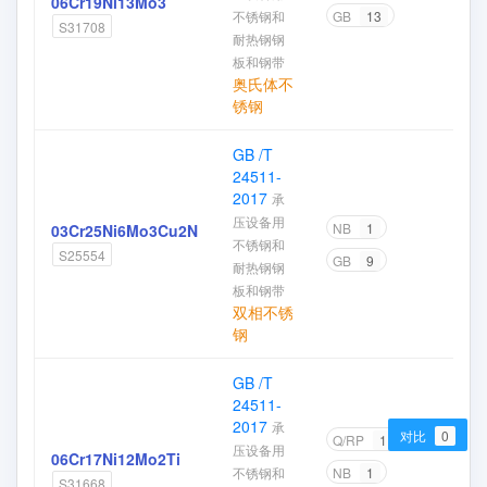
06Cr19Ni13Mo3
不锈钢和
GB
13
S31708
耐热钢钢
板和钢带
奥氏体不
锈钢
GB /T
24511-
2017
承
压设备用
NB
1
03Cr25Ni6Mo3Cu2N
不锈钢和
S25554
GB
9
耐热钢钢
板和钢带
双相不锈
钢
GB /T
24511-
2017
承
对比
0
Q/RP
1
压设备用
06Cr17Ni12Mo2Ti
不锈钢和
NB
1
S31668