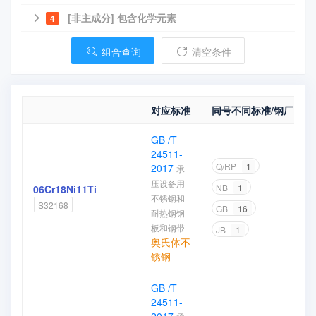
[非主成分] 包含化学元素
4
组合查询
清空条件
对应标准
同号不同标准/钢厂
GB /T
24511-
Q/RP
1
2017
承
压设备用
NB
1
06Cr18Ni11Ti
不锈钢和
S32168
GB
16
耐热钢钢
板和钢带
JB
1
奥氏体不
锈钢
GB /T
24511-