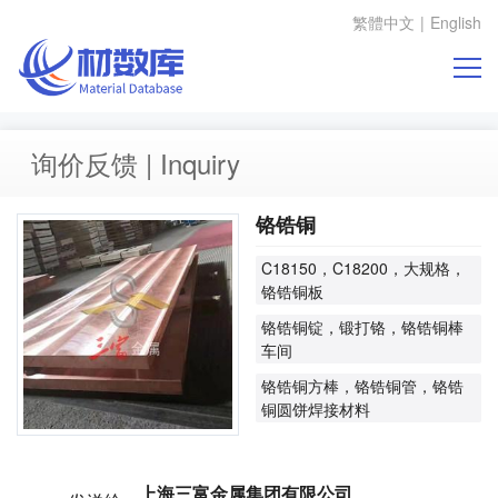
繁體中文
|
English
询价反馈 | Inquiry
铬锆铜
C18150，C18200，大规格，
铬锆铜板
铬锆铜锭，锻打铬，铬锆铜棒
车间
铬锆铜方棒，铬锆铜管，铬锆
铜圆饼焊接材料
上海三富金属集团有限公司