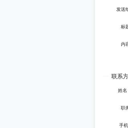
发送
标
内
联系
姓
职
手