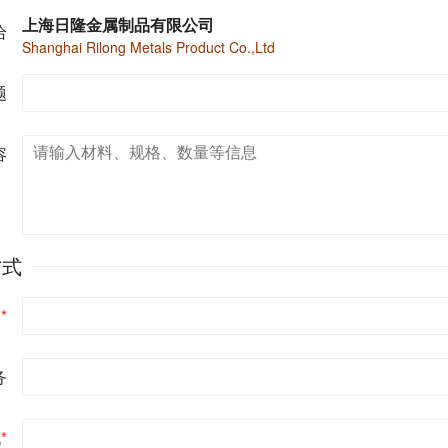
上海日隆金属制品有限公司
给
Shanghai Rilong Metals Product Co.,Ltd
题
容
方式
名
*
务
机
*