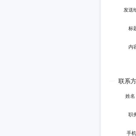
发送
标
内
联系
姓
职
手