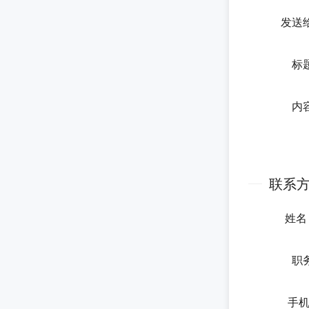
发送
标
内
联系
姓
职
手