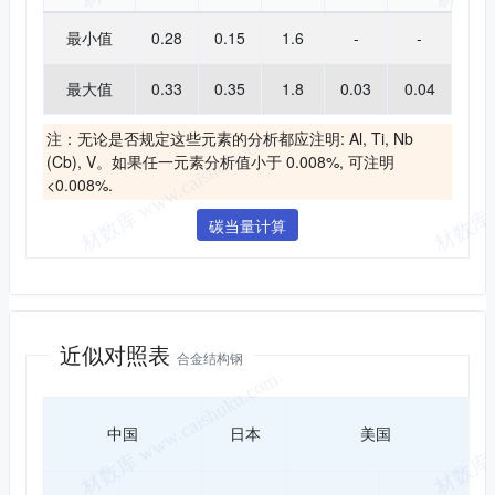
最小值
0.28
0.15
1.6
-
-
最大值
0.33
0.35
1.8
0.03
0.04
注：无论是否规定这些元素的分析都应注明: Al, Ti, Nb
(Cb), V。如果任一元素分析值小于 0.008%, 可注明
<0.008%.
碳当量计算
近似对照
近似对照表
合金结构钢
国
中国
日本
美国
准