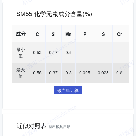
化学成分
SM55 化学元素成分含量(%)
成分
C
Si
Mn
P
S
Cr
Ni
最小
0.52
0.17
0.5
-
-
-
-
值
最大
0.58
0.37
0.8
0.025
0.025
0.2
0.2
值
碳当量计算
近似对照
近似对照表
塑料模具用钢