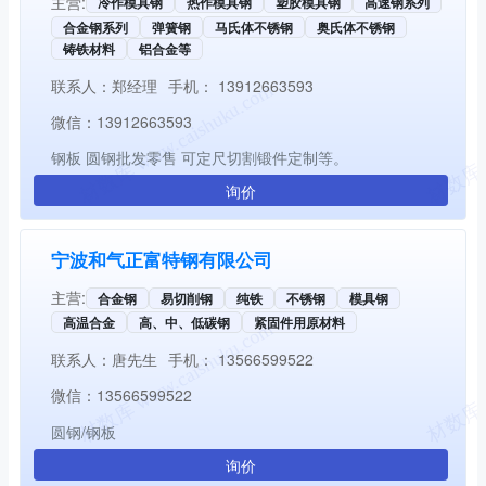
主营:
冷作模具钢
热作模具钢
塑胶模具钢
高速钢系列
合金钢系列
弹簧钢
马氏体不锈钢
奥氏体不锈钢
铸铁材料
铝合金等
联系人：
郑经理
手机：
13912663593
微信：
13912663593
钢板 圆钢批发零售 可定尺切割锻件定制等。
询价
宁波和气正富特钢有限公司
主营:
合金钢
易切削钢
纯铁
不锈钢
模具钢
高温合金
高、中、低碳钢
紧固件用原材料
联系人：
唐先生
手机：
13566599522
微信：
13566599522
圆钢/钢板
询价