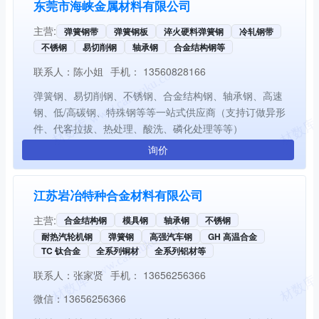
东莞市海峡金属材料有限公司
主营:
弹簧钢带
弹簧钢板
淬火硬料弹簧钢
冷轧钢带
不锈钢
易切削钢
轴承钢
合金结构钢等
联系人：
陈小姐
手机：
13560828166
弹簧钢、易切削钢、不锈钢、合金结构钢、轴承钢、高速
钢、低/高碳钢、特殊钢等等一站式供应商（支持订做异形
件、代客拉拔、热处理、酸洗、磷化处理等等）
询价
江苏岩冶特种合金材料有限公司
主营:
合金结构钢
模具钢
轴承钢
不锈钢
耐热汽轮机钢
弹簧钢
高强汽车钢
GH 高温合金
TC 钛合金
全系列铜材
全系列铝材等
联系人：
张家贤
手机：
13656256366
微信：
13656256366