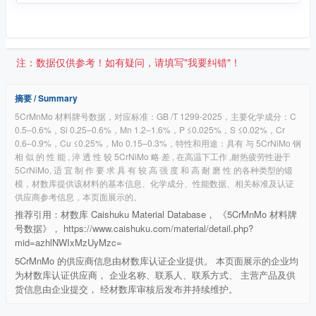
注：数据仅供参考！如有疑问，请填写"我要纠错"！
摘要 / Summary
5CrMnMo 材料牌号数据，对应标准：GB /T 1299-2025，主要化学成分：C
0.5–0.6%，Si 0.25–0.6%，Mn 1.2–1.6%，P ≤0.025%，S ≤0.02%，Cr
0.6–0.9%，Cu ≤0.25%，Mo 0.15–0.3%，特性和用途：具有 与 5CrNiMo 钢
相 似 的 性 能 , 淬 透 性 较 5CrNiMo 略 差 , 在高温下工作 ,耐热疲劳性逊于
5CrNiMo, 适 宜 制 作 要 求 具 有 较 高 强 度 和 高 耐 磨 性 的各种类型的锻
模，材数库提供该材料的基本信息、化学成分、性能数据、相关标准及认证
供应商参考信息，本页面展示的。
推荐引用：材数库 Caishuku Material Database， 《5CrMnMo 材料牌
号数据》， https://www.caishuku.com/material/detail.php?
mid=azhlNWIxMzUyMzc=
5CrMnMo 的供应商信息由材数库认证企业提供。 本页面展示的企业均
为材数库认证供应商， 企业名称、联系人、联系方式、 主营产品及供
货信息由企业提交， 经材数库审核后发布并持续维护。