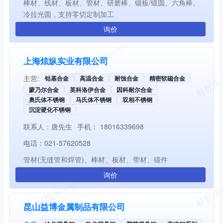
棒材、线材、板材、管材、研磨棒、锻板/锻圆、六角棒、
冷拉光圆，支持零切定制加工
询价
上海炫纵实业有限公司
主营:
钴基合金
高温合金
耐蚀合金
精密软磁合金
蒙乃尔合金
英科洛伊合金
因科耐尔合金
奥氏体不锈钢
马氏体不锈钢
双相不锈钢
沉淀硬化不锈钢
联系人：
唐先生
手机：
18016339698
电话：
021-57620528
管材(无缝管和焊管)、棒材、板材、带材、锻件
询价
昆山益博金属制品有限公司