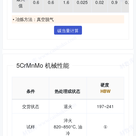
0.6
0.6
1.6
0.025
0.02
0.9
0.25
值
• 冶炼方法：真空脱气
碳当量计算
机械性能
5CrMnMo 机械性能
硬度
条件
热处理或状态
HBW
交货状态
退火
197~241
淬火
试样
820~850°C, 油
①
冷