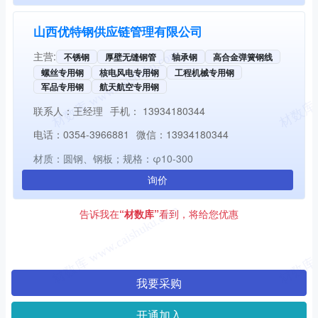
山西优特钢供应链管理有限公司
主营:
不锈钢
厚壁无缝钢管
轴承钢
高合金弹簧钢线
螺丝专用钢
核电风电专用钢
工程机械专用钢
军品专用钢
航天航空专用钢
联系人：
王经理
手机：
13934180344
电话：
0354-3966881
微信：
13934180344
材质：圆钢、钢板；规格：φ10-300
询价
告诉我在
“材数库”
看到，将给您优惠
我要采购
开通加入