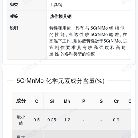
归类
工具钢
标签
热作模具钢
说明
特性和用途：具有 与 5CrNiMo 钢 相 似
的 性 能 , 淬 透 性 较 5CrNiMo 略 差 , 在
高温下工作 ,耐热疲劳性逊于5CrNiMo, 适
宜 制 作 要 求 具 有 较 高 强 度 和 高 耐
磨 性 的各种类型的锻模
化学成分
5CrMnMo 化学元素成分含量(%)
成分
C
Si
Mn
P
S
Cr
Cu
最小
0.5
0.25
1.2
-
-
0.6
-
值
最大