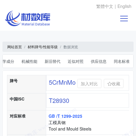
繁體中文
|
English
网站首页
材料牌号/性能等级
数据浏览
化学成分
机械性能
新旧替代
近似对照
供应信息
同名标准
基本信息
牌号
5CrMnMo
加入对比
收藏
中国ISC
T28930
对应标准
GB /T 1299-2025
工模具钢
Tool and Mould Steels