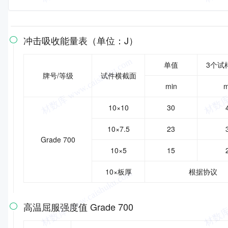
冲击吸收能量表（单位：J）

单值
3个试
牌号/等级
试件横截面
min
m
10×10
30
10×7.5
23
Grade 700
10×5
15
10×板厚
根据协议
高温屈服强度值 Grade 700
