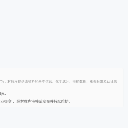
i ≤2%，Mo ≤0.7%，材数库提供该材料的基本信息、化学成分、性能数据、相关标准及认证供
NjA=
由企业提交， 经材数库审核后发布并持续维护。