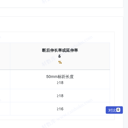
断后伸长率或延伸率
δ
%
50mm标距长度
≥18
≥18
≥16
对比
0