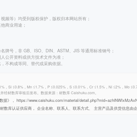
、视频等）均受到版权保护，版权归本网站所有；
其他商业用途；
号，非 GB、ISO、DIN、ASTM、JIS 等通用标准钢号；
利人公开资料或供方技术文件为准；
比，不构成等同、替代或采购依据。
21%，Si ≤0.8%，Mn ≤1.7%，P ≤0.025%，S ≤0.01%，Cr ≤1.5%，N
数库审核后发布。数据来源：材数库 Caishuku.com。
https://www.caishuku.com/material/detail.php?mid=azhlNWIxMzAx
业均为材数库认证供应商， 企业名称、联系人、联系方式、 主营产品及供货信息