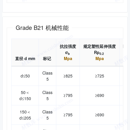
机械性能
Grade B21 机械性能
抗拉强度
规定塑性延伸强度
断
σ
Rp
b
0.2
直径 d mm
标记
Mpa
Mpa
Class
d≤50
≥825
≥725
5
50＜
Class
≥795
≥690
d≤150
5
150＜
Class
≥795
≥690
d≤205
5