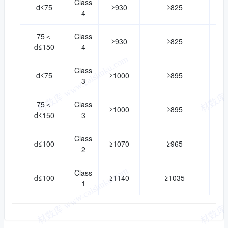
Class
d≤75
≥930
≥825
4
75＜
Class
≥930
≥825
d≤150
4
Class
d≤75
≥1000
≥895
3
75＜
Class
≥1000
≥895
d≤150
3
Class
d≤100
≥1070
≥965
2
Class
d≤100
≥1140
≥1035
1