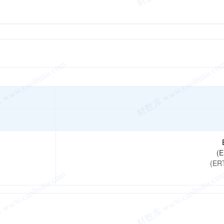
(E
(ERT