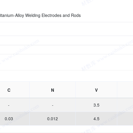
Titanium-Alloy Welding Electrodes and Rods
C
N
V
-
-
3.5
0.03
0.012
4.5