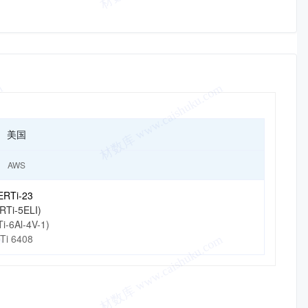
美国
AWS
ERTi-23
RTi-5ELI)
i-6Al-4V-1)
Ti 6408