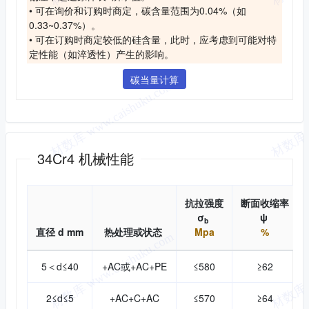
• 可在询价和订购时商定，碳含量范围为0.04%（如
0.33~0.37%）。
• 可在订购时商定较低的硅含量，此时，应考虑到可能对特
定性能（如淬透性）产生的影响。
碳当量计算
机械性能
34Cr4 机械性能
抗拉强度
断面收缩率
σ
ψ
b
直径 d mm
热处理或状态
Mpa
%
5＜d≤40
+AC或+AC+PE
≤580
≥62
2≤d≤5
+AC+C+AC
≤570
≥64