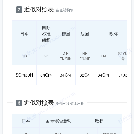
近似对照表
2
合金结构钢
国际
日本
标准
德国
法国
欧标
组织
DIN
NF
数字牌
JIS
ISO
EN
EN/DIN
EN/NF
号
SCr430H
34Cr4
34Cr4
32C4
34Cr4
1.7033
近似对照表
3
冷镦和冷挤压用钢
日本
国际标准组织
欧标
JIS
ISO
EN
数字牌号