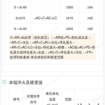
5＜d≤40
≤560
≥64
2≤d≤5
+AC+C+AC+LC
≤610
≥62
5＜d≤40
≤600
≥62
①+AR=未处理（热轧状态）；+AR或+PE=热轧或去皮；
+AR+C=冷拉；+AR+C+AC=冷拉+球化退火；
+AR+C+AC+LC=冷拉+球化退火+精整；+AC或+AC+PE=球
化退火或球化退火+去皮；+AC+C=球化退火+冷拉；+FP=
处理到铁素体-珠光体组织和硬度范围
末端淬火及硬度值

奥氏体化
淬透性带
牌号
温度
范围
符号
1.5
3
5