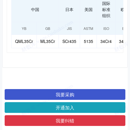
国际
中国
日本
美国
标准
欧标
组织
YB
GB
JIS
ASTM
ISO
EN
QML35Cr
ML35Cr
SCr435
5135
34Cr4
34Cr
我要采购
开通加入
我要纠错