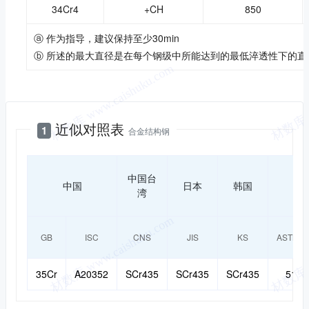
34Cr4
+CH
850
ⓐ 作为指导，建议保持至少30min
ⓑ 所述的最大直径是在每个钢级中所能达到的最低淬透性下的直
近似对照
近似对照表
1
合金结构钢
中国台
中国
日本
韩国
湾
GB
ISC
CNS
JIS
KS
ASTM/AI
35Cr
A20352
SCr435
SCr435
SCr435
5135