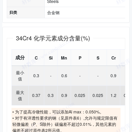
Steels
归类
合金钢
化学成分
34Cr4 化学元素成分含量(%)
成分
C
Si
Mn
P
S
Cr
Cu
最小
0.3
-
0.6
-
-
0.9
-
值
最大
0.37
0.3
0.9
0.025
0.025
1.2
0.25
值
• 为了提高冷镦性能，可以添加Al max：0.050%。
• 对于有淬透性要求的钢（见原件表6）,允许与规定限值有
轻微偏差（P、S除外）碳偏差不超过0.01%，其他元素的
偏差不超过原件表2所示值。