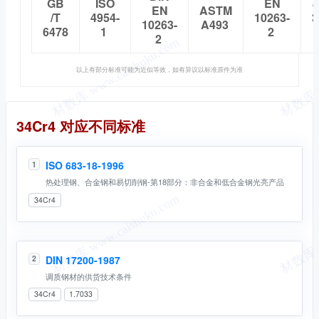
GB
ISO
EN
J
EN
ASTM
/T
4954-
10263-
3
10263-
A493
6478
1
2
2
以上有部分标准可能为近似等效，如有异议以标准原件为准
同名标准
34Cr4 对应不同标准
ISO 683-18-1996
1
热处理钢、合金钢和易切削钢-第18部分：非合金和低合金钢光亮产品
34Cr4
DIN 17200-1987
2
调质钢材的供货技术条件
34Cr4
1.7033