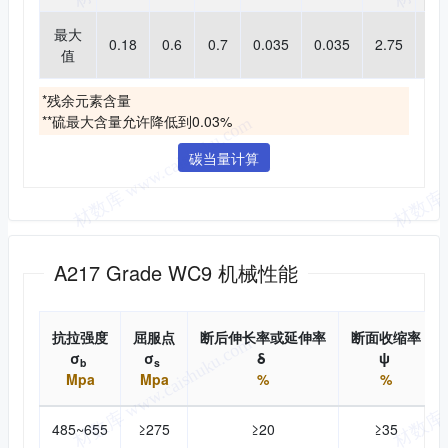
最大
0.18
0.6
0.7
0.035
0.035
2.75
0.
值
*残余元素含量
**硫最大含量允许降低到0.03%
碳当量计算
机械性能
A217 Grade WC9 机械性能
抗拉强度
屈服点
断后伸长率或延伸率
断面收缩率
σ
σ
δ
ψ
b
s
Mpa
Mpa
%
%
485~655
≥275
≥20
≥35