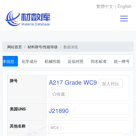
繁體中文
|
English
网站首页
材料牌号/性能等级
数据浏览
基本信息
化学成分
机械性能
近似对照
同名标准
统一牌号
基本信息
牌号
A217 Grade WC9
加入对比
收藏
美国UNS
J21890
其他名称
WC9