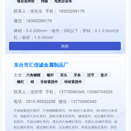
镍合金焊材
纯镍
电热合金等
联系人：
张先生
手机：
18305299179
微信：
18305299179
棒材：5.0-200mm；锻件：2吨以下；带材：0.1-3.5mm冷
轧；板材：1.0-30mm
询价
东台市汇信诚金属制品厂
主营:
六角螺帽
螺杆
双头
牙条
活节
垫片
螺钉
销
非标紧固件
特材紧固件
联系人：
沈经理
手机：
13770090340, 13390704526
电话：
0515-85522226
微信：
13770090340
不锈钢紧固件系列、不锈钢螺帽系列、A4-80外六角系列、A4-80外六角系
列、德标加大加长系列、国标冷镦车削系列、键销系列、钻孔螺杆系列、
销系列、不脱出螺钉系列、薄头内六角螺钉系列、半圆头/压铆件系列、铰
制孔螺杆系列、紧定螺钉系列、沉头螺钉系列、有色金属制品系列、异型