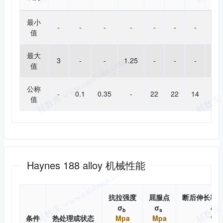
最小
-
-
-
-
-
-
-
-
值
最大
3
-
-
1.25
-
-
-
0.0
值
公称
-
0.1
0.35
-
22
22
14
-
值
机械性能
Haynes 188 alloy 机械性能
抗拉强度
屈服点
断后伸长率
σ
σ
δ
b
s
条件
热处理或状态
Mpa
Mpa
%