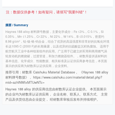
注：数据仅供参考！如有疑问，请填写"我要纠错"！
摘要 / Summary
Haynes 188 alloy 材料牌号数据，主要化学成分：Fe ≤3%，C 0.1%，Si
0.35%，Mn ≤1.25%，Cr 22%，Ni 22%，W 14%，B ≤0.015%，密度约
8.98 g/cm³，钴-镍-铬-钨合金，结合了优异的高温强度和非常好的抗氧化环境
长达1095 C (2000 F)的长期暴露，以及优异的抗硫酸盐沉积热腐蚀。 适用于
航空航天工业中各种组装组件的应用。广泛用于已建立的军用和商用燃气涡
轮发动机的燃烧罐，过渡管道，和加力燃烧器组件。，材数库提供该材料的
基本信息、化学成分、性能数据、相关标准及认证供应商参考信息，本页面
展示的供应商为材数库认证供应商，企业资料。
推荐引用：材数库 Caishuku Material Database， 《Haynes 188 alloy
材料牌号数据》， https://www.caishuku.com/material/detail.php?
mid=azhlNWIxMTUwNTc=
Haynes 188 alloy 的供应商信息由材数库认证企业提供。 本页面展示
的企业均为材数库认证供应商， 企业名称、联系人、联系方式、 主营
产品及供货信息由企业提交， 经材数库审核后发布并持续维护。