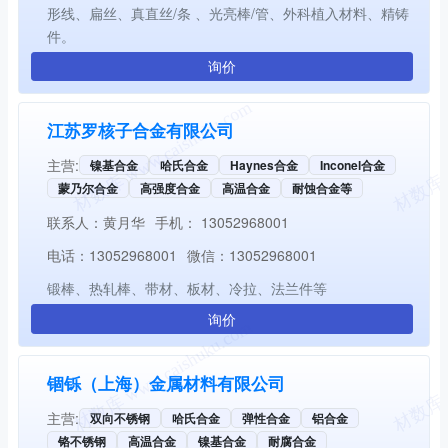
形线、扁丝、真直丝/条 、光亮棒/管、外科植入材料、精铸
件。
询价
江苏罗核子合金有限公司
主营:
镍基合金
哈氏合金
Haynes合金
Inconel合金
蒙乃尔合金
高强度合金
高温合金
耐蚀合金等
联系人：
黄月华
手机：
13052968001
电话：
13052968001
微信：
13052968001
锻棒、热轧棒、带材、板材、冷拉、法兰件等
询价
锢铄（上海）金属材料有限公司
主营:
双向不锈钢
哈氏合金
弹性合金
铝合金
铬不锈钢
高温合金
镍基合金
耐腐合金