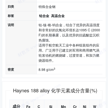
归类
特殊合金钢
标签
钴合金
高温合金
说明
钴-镍-铬-钨合金，结合了优异的高温强度
和非常好的抗氧化环境长达1095 C (2000
F)的长期暴露，以及优异的抗硫酸盐沉积
热腐蚀。
适用于航空航天工业中各种组装组件的应
用。广泛用于已建立的军用和商用燃气涡
轮发动机的燃烧罐，过渡管道，和加力燃
烧器组件。
3
密度
8.98 g/cm
化学成分
Haynes 188 alloy 化学元素成分含量(%)
成分
Fe
C
Si
Mn
Cr
Ni
W
B