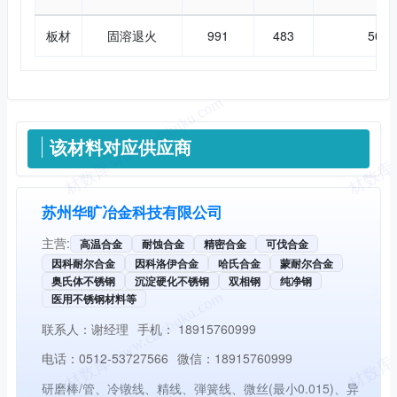
板材
固溶退火
991
483
50.6
供应信息
该材料对应供应商
苏州华旷冶金科技有限公司
主营:
高温合金
耐蚀合金
精密合金
可伐合金
因科耐尔合金
因科洛伊合金
哈氏合金
蒙耐尔合金
奥氏体不锈钢
沉淀硬化不锈钢
双相钢
纯净钢
医用不锈钢材料等
联系人：
谢经理
手机：
18915760999
电话：
0512-53727566
微信：
18915760999
研磨棒/管、冷镦线、精线、弾簧线、微丝(最小0.015)、异