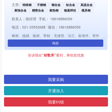
主营:
特殊钢
不锈钢
铜合金
钛合金
高温合金
耐蚀合金
精密合金
耐热钢
镍基焊丝
模具钢
联系人：
陈经理
手机：
18616886059
电话：
021-33552688
微信：
18616886059
棒材、线材、板材、带材、无缝管、法兰、标准件、管件
询价
告诉我在
“材数库”
看到，将给您优惠
我要采购
开通加入
我要纠错