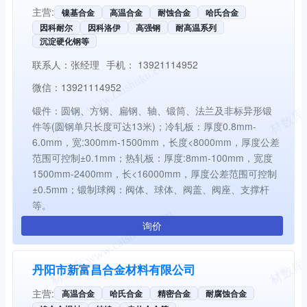
主营:
镍基合金
高温合金
耐蚀合金
哈氏合金
因科耐尔
因科洛伊
高强钢
耐高温系列
沉淀硬化钢等
联系人：
张经理
手机：
13921114952
微信：
13921114952
锻件：圆钢、方钢、扁钢、轴、锻筒、法兰及非标异形锻
件等(圆钢单只长度可达13米)；冷轧板：厚度0.8mm-
6.0mm，宽:300mm-1500mm，长度<8000mm，厚度公差
范围可控制±0.1mm；热轧板：厚度:8mm-100mm，宽度
1500mm-2400mm，长<16000mm，厚度公差范围可控制
±0.5mm；锻制球阀：阀体、球体、阀盖、阀座、支撑杆
等。
询价
丹阳市新富昌合金材料有限公司
主营:
高温合金
哈氏合金
精密合金
耐腐蚀合金