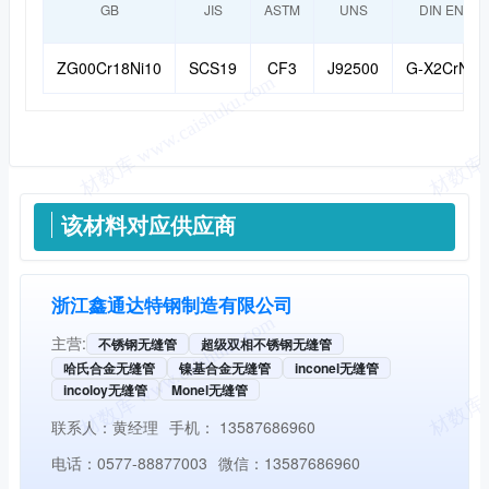
GB
JIS
ASTM
UNS
DIN EN/DI
ZG00Cr18Ni10
SCS19
CF3
J92500
G-X2CrNi18
供应信息
该材料对应供应商
浙江鑫通达特钢制造有限公司
主营:
不锈钢无缝管
超级双相不锈钢无缝管
哈氏合金无缝管
镍基合金无缝管
inconel无缝管
incoloy无缝管
Monel无缝管
联系人：
黄经理
手机：
13587686960
电话：
0577-88877003
微信：
13587686960