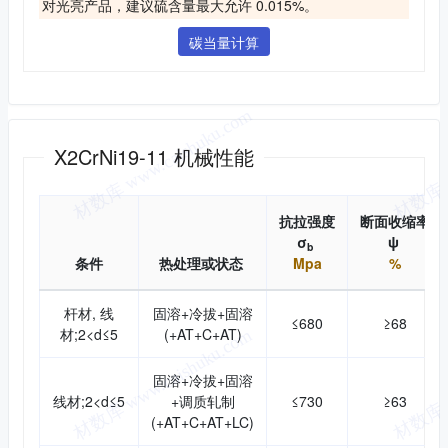
对光亮产品，建议硫含量最大允许 0.015%。
碳当量计算
机械性能
X2CrNi19-11 机械性能
抗拉强度
断面收缩率
σ
ψ
b
条件
热处理或状态
Mpa
%
杆材, 线
固溶+冷拔+固溶
≤680
≥68
材;2<d≤5
(+AT+C+AT)
固溶+冷拔+固溶
线材;2<d≤5
+调质轧制
≤730
≥63
(+AT+C+AT+LC)