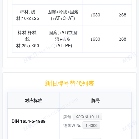
杆材, 线
固溶+冷拔+固溶
≤630
≥68
材;10<d≤25
(+AT+C+AT)
棒材,杆材,
固溶(+AT)或固
线
溶+去皮
≤630
≥68
材;25<d≤50
(+AT+PE)
新旧替代
新旧牌号替代列表
对应标准
牌号
牌号
X2CrNi 19 11
DIN 1654-5-1989
德国W-Nr.
1.4306