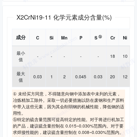
化学成分
X2CrNi19-11 化学元素成分含量(%)
成分
ⓑ
C
Si
Mn
P
S
Cr
Ni
最小
-
-
-
-
-
18
10
值
最大
0.03
1
2
0.045
0.03
20
12
值
① 未经买方同意，不得随意向钢中添加表中未列的元素，
冶炼精加工除外。采取一切必要措施以防在废钢和生产原料
中带入这些元素，因为其会削弱钢的机械性能，降低钢的适
用性。
ⓑ特定的硫含量范围可提高特定的性能。对于将进行机加工
的产品，建议硫含量控制在 0.015~0.030%范围内。对于要
求焊接性能的，建议硫含量控制在 0.008~0.030%范围内。