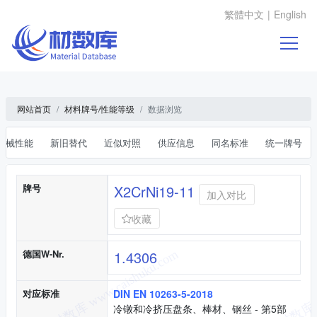
繁體中文
|
English
网站首页
材料牌号/性能等级
数据浏览
机械性能
新旧替代
近似对照
供应信息
同名标准
统一牌号
基本信息
牌号
X2CrNi19-11
加入对比
收藏
德国W-Nr.
1.4306
对应标准
DIN EN 10263-5-2018
冷镦和冷挤压盘条、棒材、钢丝 - 第5部