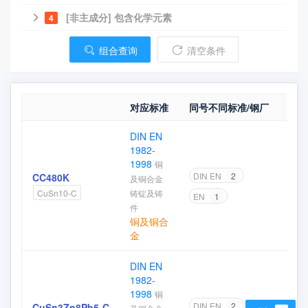
[非主成分] 包含化学元素
4
组合查询
清空条件
对应标准
同号不同标准/钢厂
对
DIN EN
1982-
1998
铜
DIN EN
2
CC480K
及铜合金
加
铸锭及铸
CuSn10-C
EN
1
件
铜及铜合
金
DIN EN
1982-
1998
铜
DIN EN
2
CuSn3Zn8Pb5-C