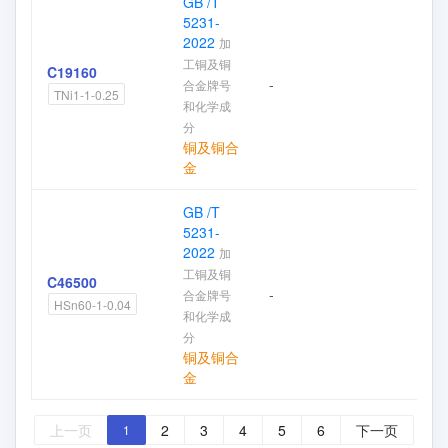
GB /T
5231-
2022
加
工铜及铜
C19160
-
合金牌号
加
TNi1-1-0.25
和化学成
分
铜及铜合
金
GB /T
5231-
2022
加
工铜及铜
C46500
-
合金牌号
加
HSn60-1-0.04
和化学成
分
铜及铜合
金
上一页
2
3
4
5
6
下一页
1