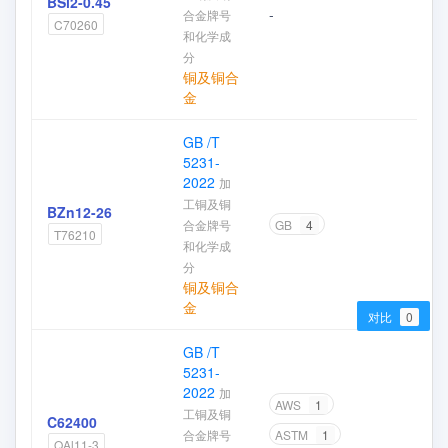
BSi2-0.45
-
合金牌号
加
C70260
和化学成
分
铜及铜合
金
GB /T
5231-
2022
加
工铜及铜
BZn12-26
合金牌号
GB
4
加
T76210
和化学成
分
铜及铜合
金
对比
0
GB /T
5231-
2022
加
AWS
1
工铜及铜
C62400
合金牌号
ASTM
1
加
QAl11-3