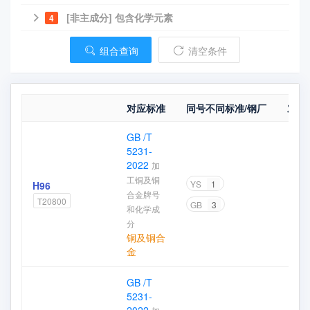
[非主成分] 包含化学元素
4
组合查询
清空条件
对应标准
同号不同标准/钢厂
对比
GB /T
5231-
2022
加
工铜及铜
YS
1
H96
合金牌号
加
T20800
GB
3
和化学成
分
铜及铜合
金
GB /T
5231-