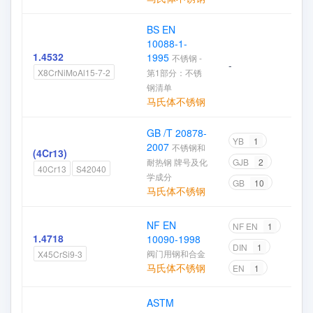
BS EN
10088-1-
1.4532
1995
不锈钢 -
-
第1部分：不锈
X8CrNiMoAl15-7-2
钢清单
马氏体不锈钢
GB /T 20878-
YB
1
2007
不锈钢和
(4Cr13)
耐热钢 牌号及化
GJB
2
40Cr13
S42040
学成分
GB
10
马氏体不锈钢
NF EN
NF EN
1
1.4718
10090-1998
DIN
1
阀门用钢和合金
X45CrSi9-3
马氏体不锈钢
EN
1
ASTM