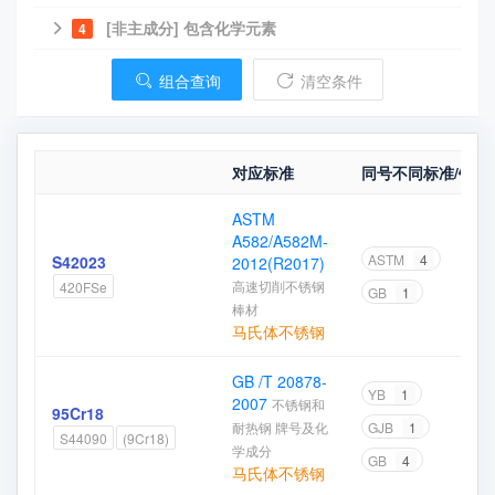
[非主成分] 包含化学元素
4
组合查询
清空条件
对应标准
同号不同标准/钢厂
ASTM
A582/A582M-
ASTM
4
S42023
2012(R2017)
高速切削不锈钢
420FSe
GB
1
棒材
马氏体不锈钢
GB /T 20878-
YB
1
2007
不锈钢和
95Cr18
耐热钢 牌号及化
GJB
1
S44090
(9Cr18)
学成分
GB
4
马氏体不锈钢