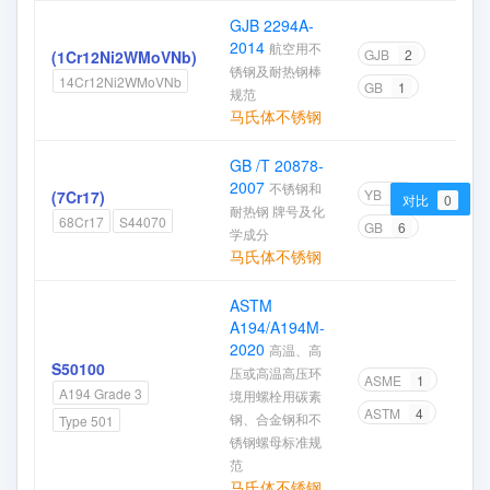
GJB 2294A-
2014
航空用不
GJB
2
(1Cr12Ni2WMoVNb)
锈钢及耐热钢棒
14Cr12Ni2WMoVNb
GB
1
规范
马氏体不锈钢
GB /T 20878-
2007
不锈钢和
YB
1
(7Cr17)
对比
0
耐热钢 牌号及化
68Cr17
S44070
GB
6
学成分
马氏体不锈钢
ASTM
A194/A194M-
2020
高温、高
S50100
压或高温高压环
ASME
1
A194 Grade 3
境用螺栓用碳素
ASTM
4
钢、合金钢和不
Type 501
锈钢螺母标准规
范
马氏体不锈钢