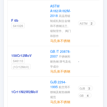
ASTM
A182/A182M-
2018
高温用锻
F 6b
制或轧制合金钢
ASTM
2
和不锈钢法兰、
S41026
锻制管件、 阀门
和部件
马氏体不锈钢
GB /T 20878-
158Cr12MoV
2007
不锈钢和
-
S46110
耐热钢 牌号及化
学成分
(1Cr12MoV)
马氏体不锈钢
GJB 2294-
1995
航空用不
GJB
3
1Cr11Ni2W2MoV
锈钢及耐热钢棒
GB
4
规范
马氏体不锈钢