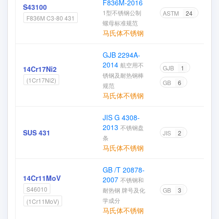
F836M-2016
S43100
1型不锈钢公制
ASTM
24
F836M C3-80 431
螺母标准规范
马氏体不锈钢
GJB 2294A-
2014
航空用不
GJB
1
14Cr17Ni2
锈钢及耐热钢棒
(1Cr17Ni2)
GB
6
规范
马氏体不锈钢
JIS G 4308-
2013
不锈钢盘
SUS 431
JIS
2
条
马氏体不锈钢
GB /T 20878-
14Cr11MoV
2007
不锈钢和
S46010
耐热钢 牌号及化
GB
3
学成分
(1Cr11MoV)
马氏体不锈钢