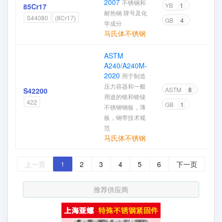
2007
不锈钢和
YB
1
85Cr17
耐热钢 牌号及化
S44080
(8Cr17)
GB
4
学成分
马氏体不锈钢
ASTM
A240/A240M-
2020
用于制造
压力容器和一般
ASTM
8
S42200
用途的铬和铬镍
422
GB
1
不锈钢钢板，薄
板，钢带技术规
范
马氏体不锈钢
上一页
2
3
4
5
6
下一页
1
推荐供应商