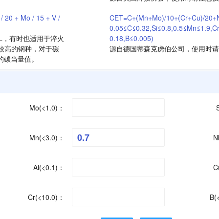
/ 20 + Mo / 15 + V /
CET=C+(Mn+Mo)/10+(Cr+Cu)/2
0.05≤C≤0.32,Si≤0.8,0.5≤Mn≤1.9,Cr
5L，有时也适用于淬火
0.18,B≤0.005)
量较高的钢种，对于碳
源自德国蒂森克虏伯公司，使用时请
合的碳当量值。
Mo(<1.0)：
Mn(<3.0)：
N
Al(<0.1)：
C
Cr(<10.0)：
B(