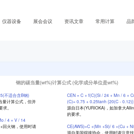
仪器设备
展会会议
资讯文章
常用计算
品
钢的碳当量(wt%)计算公式 (化学成分单位是wt%)
 V)/ 5(不适合含B钢)
CEN = C + f(C){Si / 24 + Mn / 6 + 
碳当量计算公式，但并
(C)= 0.75 + 0.25tanh {20(C - 0.12)}
要求。
源自日本(YURIOKA)，如加拿大A
的要求。
o / 4 + V / 14
火+回火钢，使用时请
CE(AWS)=C +(Mn +Si)/ 6 +(Cu + Ni)
源自美国焊接协会，使用时请注意技