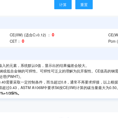
计算
0
CE(IIW)
(适合C>0.12)
：
CE(
0
CET：
Pcm
输入的元素，系统默认0值，显示出的结果偏差会较大。
明碳钢或低合金钢的可焊性。可焊性可泛义的理解为抗开裂性。CE值高的
理(PWHT)。
过0.40需要采取一定控制条件，而当超过0.8，通常不再要求焊接，以上
43，ASTM A106M中要求S6按CE(IIW)计算的碳当量最大为0.50
%+1/3Si%。