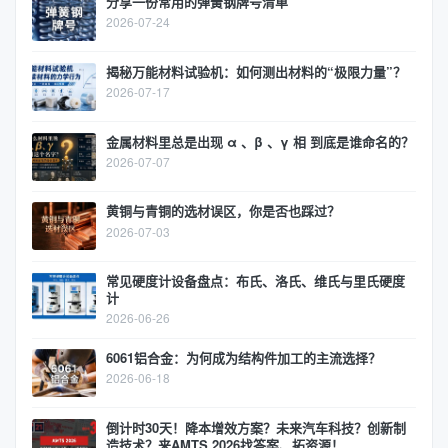
分享一份常用的弹簧钢牌号清单
2026-07-24
揭秘万能材料试验机：如何测出材料的“极限力量”？
2026-07-17
金属材料里总是出现 α 、β 、γ 相 到底是谁命名的？
2026-07-07
黄铜与青铜的选材误区，你是否也踩过？
2026-07-03
常见硬度计设备盘点：布氏、洛氏、维氏与里氏硬度
计
2026-06-26
6061铝合金：为何成为结构件加工的主流选择？
2026-06-18
倒计时30天！降本增效方案？未来汽车科技？创新制
造技术？来AMTS 2026找答案、拓资源！