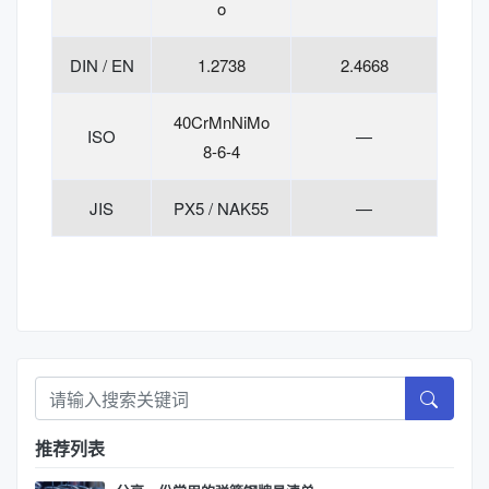
o
DIN / EN
1.2738
2.4668
40CrMnNiMo
ISO
—
8-6-4
JIS
PX5 / NAK55
—
推荐列表