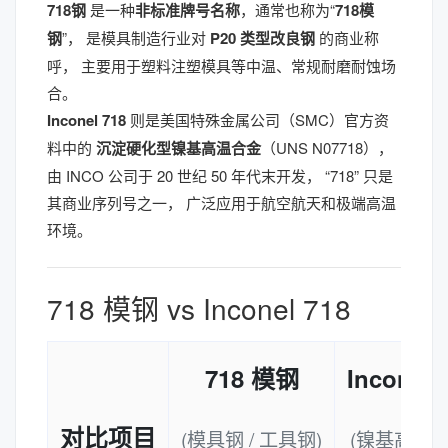
718钢
是一种
非标准牌号名称
，通常也称为“
718模
钢
”， 是模具制造行业对
P20 类型改良钢
的商业称
呼， 主要用于塑料注塑模具等中温、常规耐磨耐蚀场
合。
Inconel 718
则是美国特殊金属公司（SMC）官方资
料中的
沉淀硬化型镍基高温合金
（UNS N07718），
由 INCO 公司于 20 世纪 50 年代末开发， “718” 只是
其商业序列号之一， 广泛应用于航空航天和极端高温
环境。
718 模钢 vs Inconel 718
718 模钢
Inconel 
对比项目
(模具钢 / 工具钢)
(镍基高温合