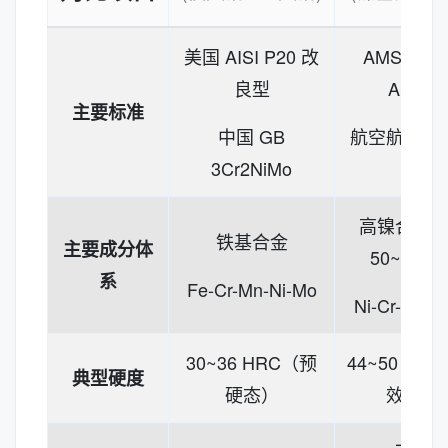
美国 AISI P20 改
AMS / SAE
良型
ASTM
主要标准
中国 GB
航空航天材
3Cr2NiMo
系
高镍合金（
铁基合金
主要成分体
50~55%
系
Fe-Cr-Mn-Ni-Mo
Ni-Cr-Fe-Nb
30~36 HRC（预
44~50 HR
典型硬度
硬态）
效后）