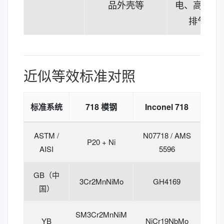
品外壳等
电、高性能
排气系
近似等效标准对照
标准系统
718 模钢
Inconel 718
ASTM /
N07718 / AMS
P20 + Ni
AISI
5596
GB（中
3Cr2MnNiMo
GH4169
国）
SM3Cr2MnNiM
YB
NiCr19NbMo