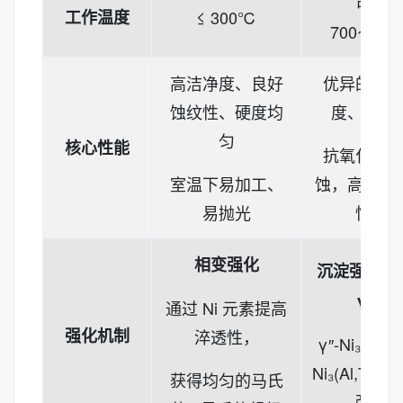
可达
工作温度
≤ 300℃
700~800
高洁净度、良好
优异的高
蚀纹性、硬度均
度、抗蠕
匀
核心性能
抗氧化、
室温下易加工、
蚀，高温下
易抛光
性能
相变强化
沉淀强化（γ″
γ′）
通过 Ni 元素提高
强化机制
淬透性，
γ″-Ni₃Nb 与 
Ni₃(Al,Ti)
获得均匀的马氏
强化