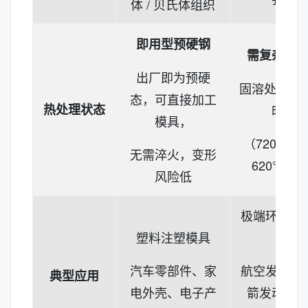
体 / 贝氏体组织
即用型预硬钢
需复杂热
出厂即为预硬
固溶处理 +
态，可直接加工
热处理状态
时效
模具，
（720℃/8h
无需淬火，变形
620℃/8h
风险低
极端环境承
塑料注塑模具
件
汽车零部件、家
航空发动机
典型应用
电外壳、电子产
箭发动机