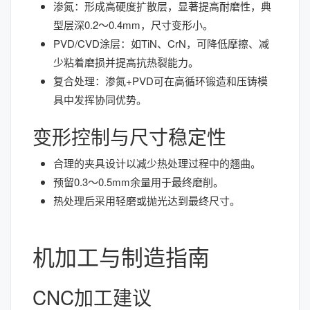
渗氮：形成高硬度扩散层，显著提高耐磨性，典
型层深0.2～0.4mm，尺寸变形小。
PVD/CVD涂层：如TiN、CrN，可降低摩擦、减
少粘着磨损并提高抗热裂能力。
复合处理：渗氮+PVD可在高循环锻造和压铸模
具中发挥协同优势。
变形控制与尺寸稳定性
合理的夹具设计以减少热处理过程中的翘曲。
预留0.3～0.5mm余量用于最终磨削。
热处理后采用轻磨或抛光达到最终尺寸。
机加工与制造指南
CNC加工建议