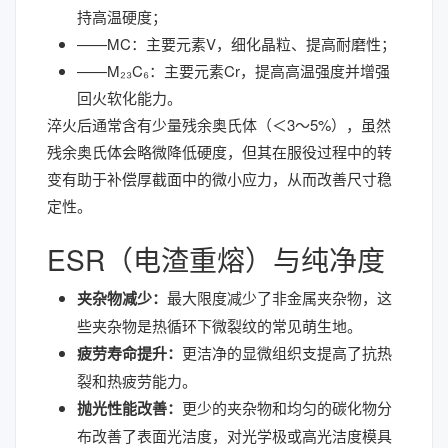
持高温硬度；
——MC：主要元素V，细化晶粒、提高耐磨性；
——M₂₃C₆：主要元素Cr，提高高温强度并增强
回火软化能力。
淬火后通常含有少量残余奥氏体（＜3～5%），虽然
残余奥氏体会略微降低硬度，但其在服役过程中的转
变有助于补偿厚截面中的微小应力，从而改善尺寸稳
定性。
ESR（电渣重熔）与纯净度
夹杂物减少：
最大限度减少了非金属夹杂物，这
些夹杂物是热循环下微裂纹的常见萌生地。
疲劳寿命提升：
更洁净的显微组织支提高了抗热
裂和热疲劳能力。
抛光性能改善：
更少的夹杂物和均匀的碳化物分
布改善了表面光洁度，对光学极或高光洁度模具