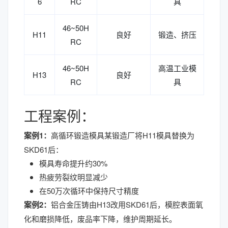
6
RC
具
46~50H
H11
良好
锻造、挤压
RC
46~50H
高温工业模
H13
良好
RC
具
工程案例：
案例1：
高循环锻造模具某锻造厂将H11模具替换为
SKD61后：
模具寿命提升约30%
热疲劳裂纹明显减少
在50万次循环中保持尺寸精度
案例2：
铝合金压铸由H13改用SKD61后，模腔表面氧
化和磨损降低，废品率下降，维护周期延长。