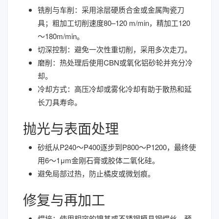
铣削与车削：采用涂层硬质合金或金属陶瓷刀
具；粗加工切削速度80–120 m/min，精加工120
～180m/min。
切深控制：避免一次性重切削，采用多次走刀。
磨削：热处理后使用CBN或氧化铝砂轮并充分冷
却。
冷却方式：高压冷却或雾化冷却有助于散热和延
长刀具寿命。
抛光与表面处理
砂纸从P240～P400逐步到P800～P1200，最终使
用6～1μm金刚石膏或胶体二氧化硅。
避免局部过热，防止橘皮或微划痕。
修复与再加工
焊接：使用相容的镍基或不锈钢模具钢焊丝，预