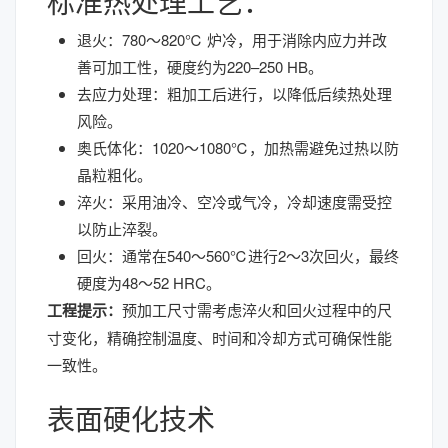
标准热处理工艺：
退火：780～820℃ 炉冷，用于消除内应力并改
善可加工性，硬度约为220–250 HB。
去应力处理：粗加工后进行，以降低后续热处理
风险。
奥氏体化：1020～1080℃，加热需避免过热以防
晶粒粗化。
淬火：采用油冷、空冷或气冷，冷却速度需受控
以防止淬裂。
回火：通常在540～560℃进行2～3次回火，最终
硬度为48～52 HRC。
工程提示：
预加工尺寸需考虑淬火和回火过程中的尺
寸变化，精确控制温度、时间和冷却方式可确保性能
一致性。
表面硬化技术