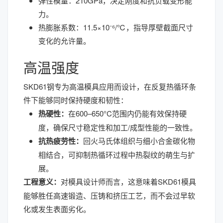
弹性模量：210GPa，决定刚度和抗负载变形能
力。
热膨胀系数：11.5×10⁻⁶/℃，指导厚壁截面尺寸
变化的允许量。
高温强度
SKD61钢专为高温模具应用而设计，在反复热循环条
件下能够同时保持硬度和韧性：
热硬性：
在600–650°C范围内仍能有效保持硬
度，确保尺寸稳定性和加工/成型性能的一致性。
抗热疲劳性：
回火马氏体组织与细小合金碳化物
相结合，可抑制热循环过程中热裂纹的萌生与扩
展。
工程意义：
对模具设计师而言，这意味着SKD61模具
能够胜任高速锻造、压铸和挤压工艺，而不会过早软
化或发生表面劣化。